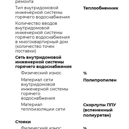
ремонта
Тип внутридомовой
Теплообменник
инженерной системы
горячего водоснабжения
Количество вводов
внутридомовой
инженерной системы
горячего водоснабжения
в многоквартирный дом
(количество точек
поставки)
Сеть внутридомовой
инженерной системы
горячего водоснабжения
Физический износ
%
Материал сети
Полипропилен
внутридомовой
инженерной системы
горячего
водоснабжения
Материал
Скорлупы ППУ
теплоизоляции сети
(вспененный
полиуретан)
Стояки
Физический износ
%